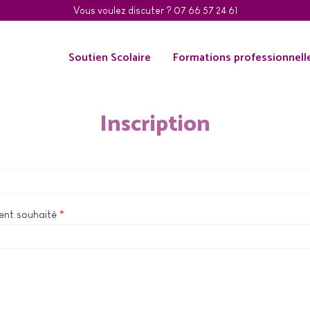
Vous voulez discuter ?
07 66 57 24 61
Soutien Scolaire
Formations professionnell
Inscription
ent souhaité
*